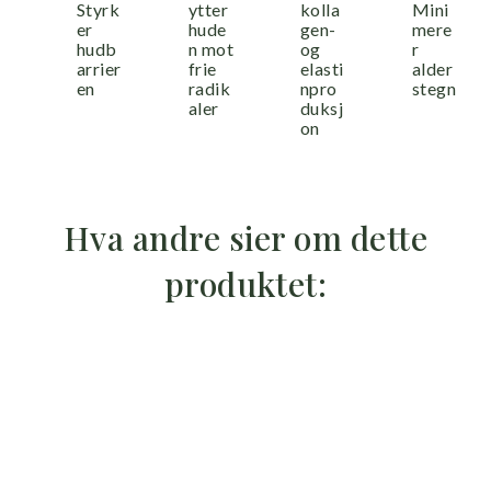
Styrk
ytter
kolla
Mini
er
hude
gen-
mere
hudb
n mot
og
r
arrier
frie
elasti
alder
en
radik
npro
stegn
aler
duksj
on
Hva andre sier om dette
produktet: