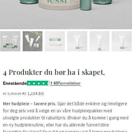
4 Produkter du bør ha i skapet,
1 637
anmeldelser
Enestående
Kr
1,124.80
Kr
1,506.00
Mer hudpleie – lavere pris.
Gjør det både enklere og rimeligere
for deg selv ved å velge en av våre hudpleiepakker med
utvalgte produkter til rabattpris. Ønsker du å komme i gang med
en ny hudpleierutine, eller har du allerede funnet dine
favoritter fra Vessi? Spar tid og penger ved å kjøpe produktene