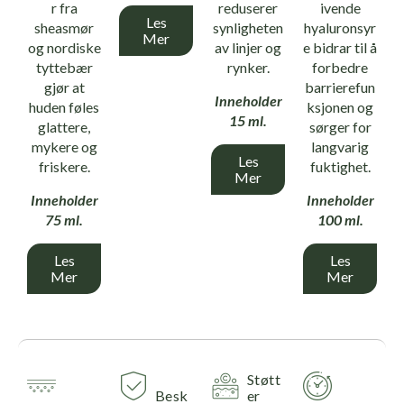
r fra
reduserer
ivende
Les
sheasmør
synligheten
hyaluronsyr
Mer
og nordiske
av linjer og
e bidrar til å
tyttebær
rynker.
forbedre
gjør at
barrierefun
Inneholder
huden føles
ksjonen og
15 ml.
glattere,
sørger for
mykere og
langvarig
Les
friskere.
fuktighet.
Mer
Inneholder
Inneholder
75 ml.
100 ml.
Les
Les
Mer
Mer
Støtt
Besk
er