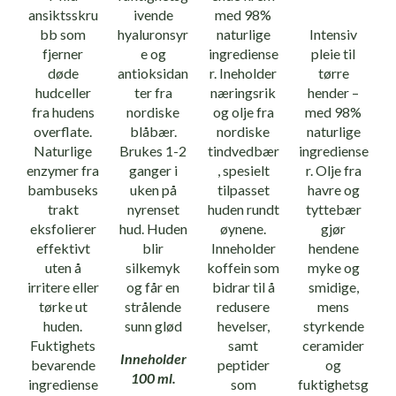
ansiktsskru
ivende
med 98%
bb som
hyaluronsyr
naturlige
Intensiv
fjerner
e og
ingrediense
pleie til
døde
antioksidan
r. Ineholder
tørre
hudceller
ter fra
næringsrik
hender –
fra hudens
nordiske
og olje fra
med 98%
overflate.
blåbær.
nordiske
naturlige
Naturlige
Brukes 1-2
tindvedbær
ingrediense
enzymer fra
ganger i
, spesielt
r. Olje fra
bambuseks
uken på
tilpasset
havre og
trakt
nyrenset
huden rundt
tyttebær
eksfolierer
hud. Huden
øynene.
gjør
effektivt
blir
Inneholder
hendene
uten å
silkemyk
koffein som
myke og
irritere eller
og får en
bidrar til å
smidige,
tørke ut
strålende
redusere
mens
huden.
sunn glød
hevelser,
styrkende
Fuktighets
samt
ceramider
Inneholder
bevarende
peptider
og
100 ml.
ingrediense
som
fuktighetsg