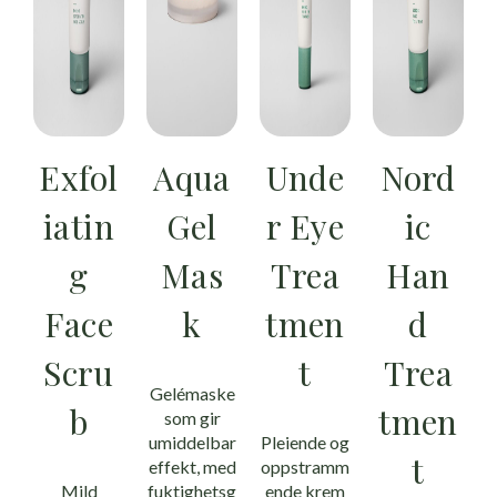
Exfol
Aqua
Unde
Nord
iatin
Gel
r Eye
ic
g
Mas
Trea
Han
Face
k
tmen
d
Scru
t
Trea
Gelémaske
b
tmen
som gir
umiddelbar
Pleiende og
t
effekt, med
oppstramm
Mild
fuktighetsg
ende krem