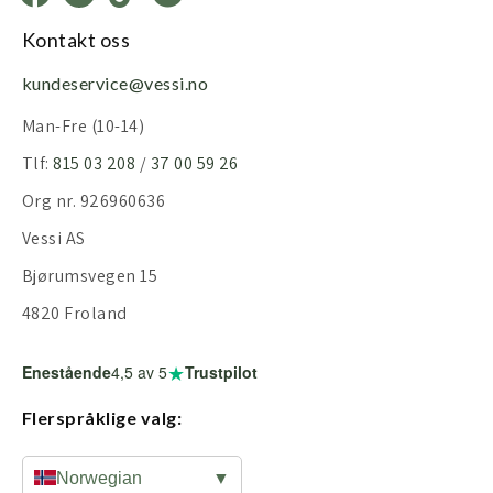
Kontakt oss
kundeservice@vessi.no
Man-Fre (10-14)
Tlf:
815 03 208
/
37 00 59 26
Org nr. 926960636
Vessi AS
Bjørumsvegen 15
4820 Froland
★
Enestående
4,5
av 5
Trustpilot
Flerspråklige valg:
Norwegian
▼