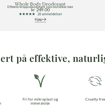
Whole Body Deodorant
Effektiv kroppsdeodorant som motvirker lukt
kr
249.00
20 anmeldelser
★★★★★
★★★★★
Kjøp
ert på effektive, naturl
Fri for mikroplast og
Cruelty fre
n
mineralolje