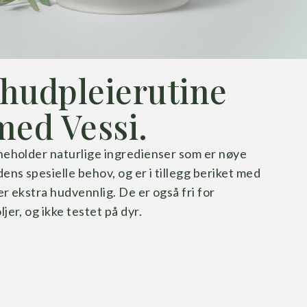
 hudpleierutine
med Vessi.
nneholder naturlige ingredienser som er nøye
ens spesielle behov, og er i tillegg beriket med
er ekstra hudvennlig. De er også fri for
jer, og ikke testet på dyr.