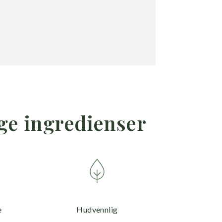
ige ingredienser
e
Hudvennlig