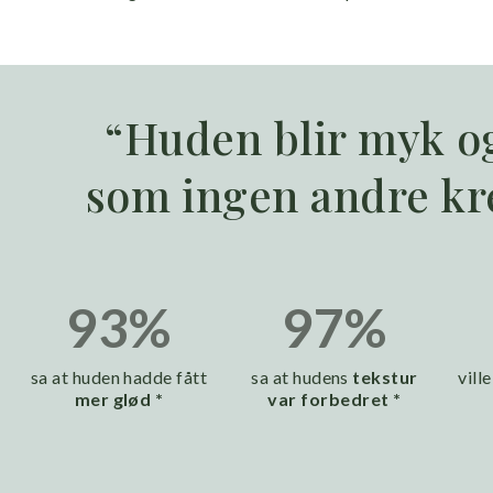
“Huden blir myk og
som ingen andre kr
93%
97%
sa at huden hadde fått
sa at hudens
tekstur
vill
mer glød *
var forbedret *