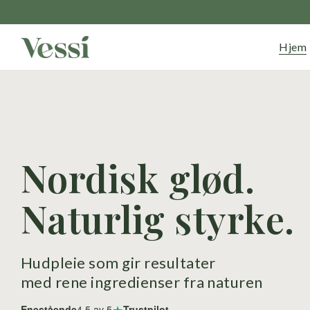
Hjem
Nordisk glød.
Naturlig styrke.
Hudpleie som gir resultater
med rene ingredienser fra naturen
★
Enestående
4,5
av 5
Trustpilot