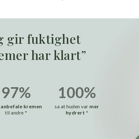
 gir fuktighet
emer har klart”
97%
100%
e
anbefale kremen
sa at huden var
mer
til andre *
hydrert *