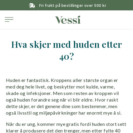
Fri frakt på bestillinger over 500 kr
Hva skjer med huden etter
40?
Huden er fantastisk. Kroppens aller største organ er
med deg hele livet, og beskytter mot kulde, varme,
skade og infeksjoner. Men som resten av kroppen vil
også huden forandre seg når vi blir eldre. Hvor raskt
dette skjer, er det genene dine som bestemmer, men
også livsstil og miljøpåvirkninger har enormt mye å si.
Når du er ung, kommer mye gratis fordi huden stort sett
klarer å produsere det den trenger, men etter fylte 40