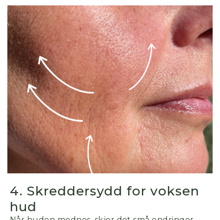
4. Skreddersydd for voksen
hud
Når huden modnes, skjer det små endringer.