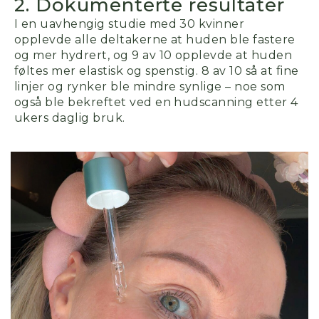
2. Dokumenterte resultater
I en uavhengig s
tudie med 30 kvinner
opplevde
alle deltakerne
at huden ble fastere
og mer hydrert, og
9 av 10
opplevde at huden
føltes mer elastisk og spenstig.
8 av 10
så at fine
linjer og rynker ble mindre synlige
– noe som
også ble bekreftet ved en
hudscanning
etter 4
ukers daglig bruk
.